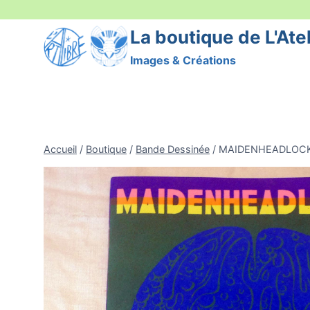
Aller
au
La boutique de L'Atel
contenu
Images & Créations
Accueil
/
Boutique
/
Bande Dessinée
/
MAIDENHEADLOCK 