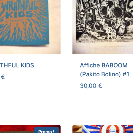
THFUL KIDS
Affiche BABOOM
(Pakito Bolino) #1
0
€
30,00
€
Promo !