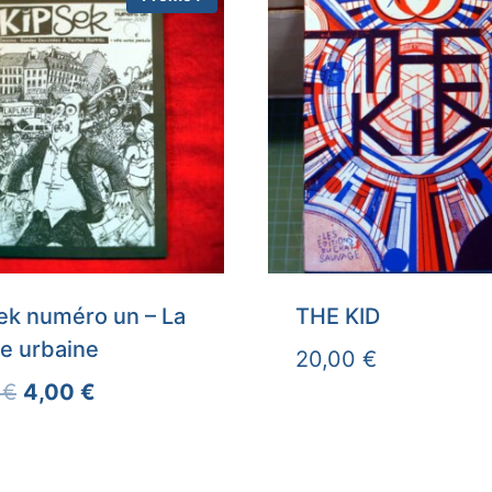
ek numéro un – La
THE KID
le urbaine
20,00
€
Le
Le
0
€
4,00
€
prix
prix
initial
actuel