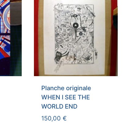
Planche originale
WHEN I SEE THE
WORLD END
150,00
€