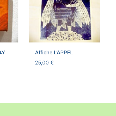
X±Y
Affiche L’APPEL
25,00
€