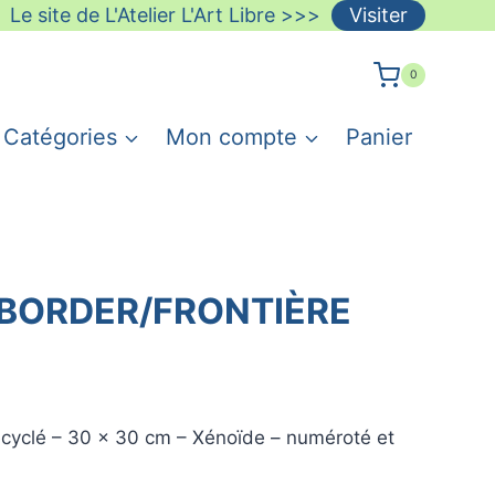
Le site de L'Atelier L'Art Libre >>>
Visiter
0
Catégories
Mon compte
Panier
e BORDER/FRONTIÈRE
ecyclé – 30 x 30 cm – Xénoïde – numéroté et