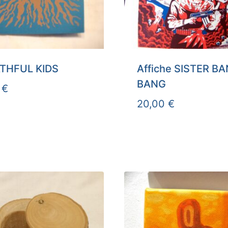
THFUL KIDS
Affiche SISTER B
BANG
0
€
20,00
€