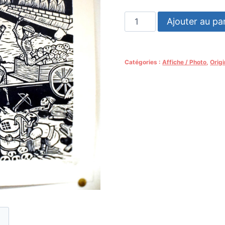
quantité
Ajouter au pa
de
Linogravure
BORDER/FRONTIÈRE
Catégories :
Affiche / Photo
,
Origi
s