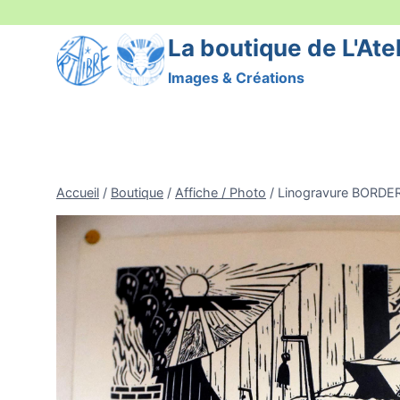
Aller
au
La boutique de L'Atel
contenu
Images & Créations
Accueil
/
Boutique
/
Affiche / Photo
/
Linogravure BORDE